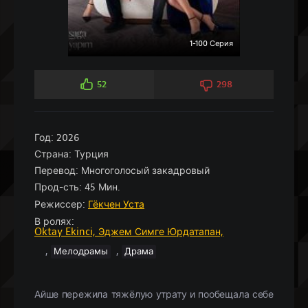
1-100 Серия
52
298
Год:
2026
Страна:
Турция
Перевод:
Многоголосый закадровый
Прод-сть:
45 Мин.
Режиссер:
Гёкчен Уста
В ролях:
Oktay Ekinci,
Эджем Симге Юрдатапан,
,
,
Мелодрамы
Драма
Айше пережила тяжёлую утрату и пообещала себе