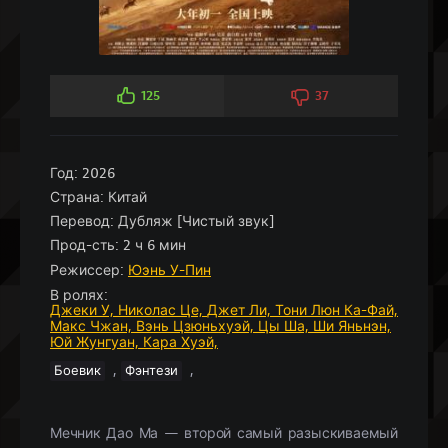
125
37
Год:
2026
Страна:
Китай
Перевод:
Дубляж [Чистый звук]
Прод-сть:
2 ч 6 мин
Режиссер:
Юэнь У-Пин
В ролях:
Джеки У,
Николас Це,
Джет Ли,
Тони Люн Ка-Фай,
Макс Чжан,
Вэнь Цзюньхуэй,
Цы Ша,
Ши Яньнэн,
Юй Жунгуан,
Кара Хуэй,
,
,
Боевик
Фэнтези
Мечник Дао Ма — второй самый разыскиваемый